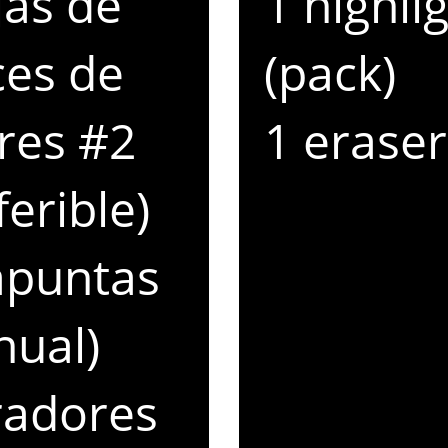
jas de
1 highli
ces de
(pack)
res #2
1 eraser
ferible)
apuntas
nual)
radores