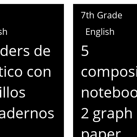
7th Grade
sh
English
lders de
5
tico con
composi
illos
notebo
uadernos
2 graph
paper