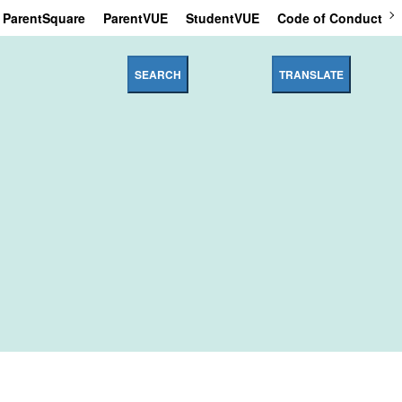
ParentSquare
ParentVUE
StudentVUE
Code of Conduct
SEARCH
TRANSLATE