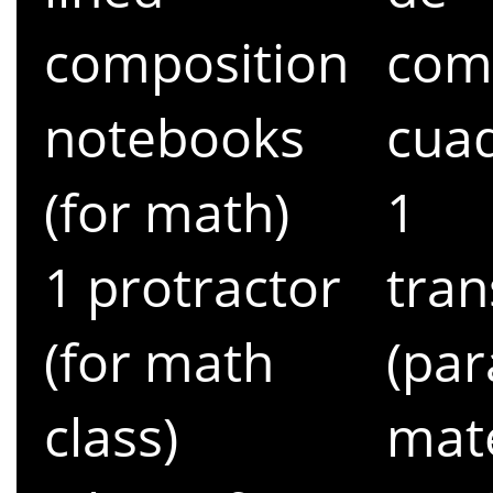
composition
com
notebooks
cuad
(for math)
1
1 protractor
tra
(for math
(par
class)
mat