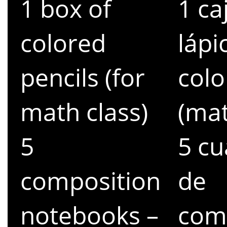
1 box of
1 ca
colored
lápi
pencils (for
colo
math class)
(ma
5
5 c
composition
de
notebooks –
com