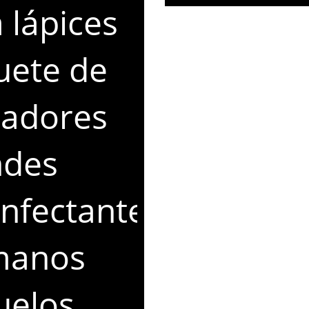
 lápices
uete de
radores
ndes
nfectante
manos
uelos