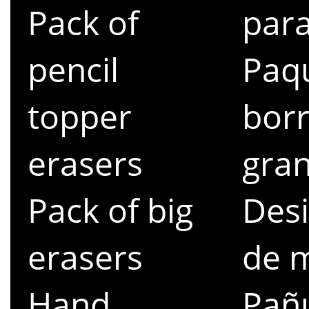
Pack of
para
pencil
Paq
topper
bor
erasers
gra
Pack of big
Desi
erasers
de 
Hand
Pañ