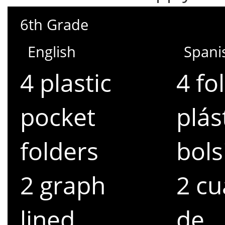
6th Grade
English
Spani
4 plastic
4 fo
pocket
plás
folders
bols
2 graph
2 c
lined
de