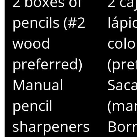
2 boxes of
2 ca
pencils (#2
lápi
wood
colo
preferred)
(pre
Manual
Sac
pencil
(ma
sharpeners
Bor