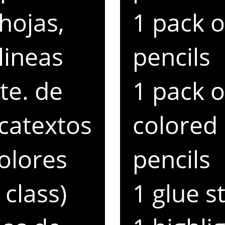
hojas,
1 pack o
lineas
pencils
te. de
1 pack o
catextos
colored
olores
pencils
 class)
1 glue st