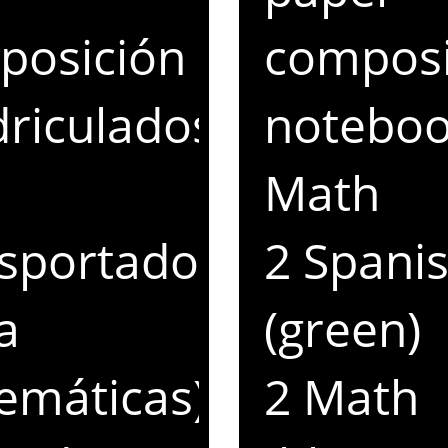
posición
composi
riculados
noteboo
Math
nsportador
2 Spani
a
(green)
emáticas)
2 Math