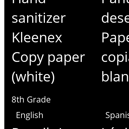
sanitizer
des
Kleenex
Pape
Copy paper
copi
(white)
bla
8th Grade
English
Spani