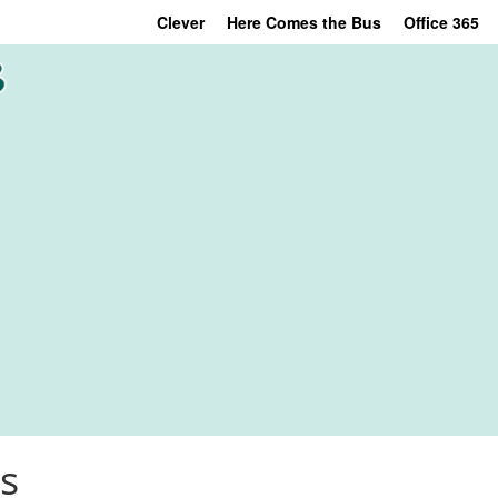
Clever
Here Comes the Bus
Office 365
s