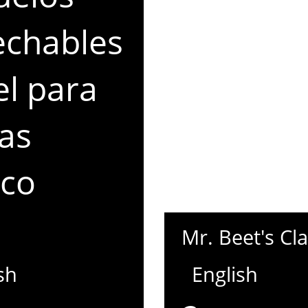
echables
l para
as
nco
Mr. Beet's Cl
sh
English