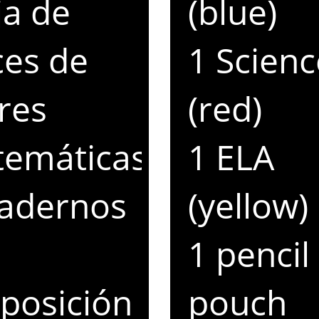
ja de
(blue)
ces de
1 Scienc
res
(red)
temáticas)
1 ELA
uadernos
(yellow)
1 pencil
posición de
pouch