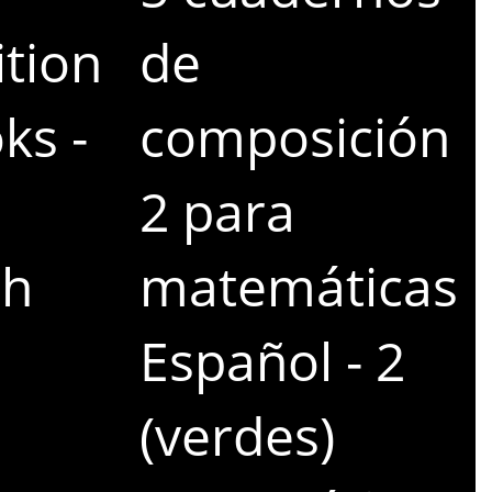
tion
de
ks -
composición
2 para
sh
matemáticas
Español - 2
(verdes)