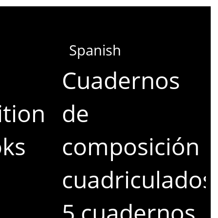
Spanish
Cuadernos
tion
de
oks
composición
cuadriculados
5 cuadernos